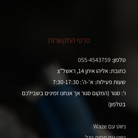
פרטי התקשרות
טלפון:
055-4543759
כתובת: אליהו איתן 14, ראשל"צ
שעות פעילות: א'-ה': 7:30-17:30
ו': סגור (המקום סגור אך אנחנו זמינים בשבילכם
בטלפון)
ניווט עם Waze
ניווט עם מפות גוגל