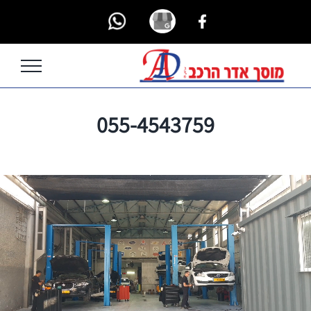
Ski
Custom
Custom
Custom
t
conten
055-4543759