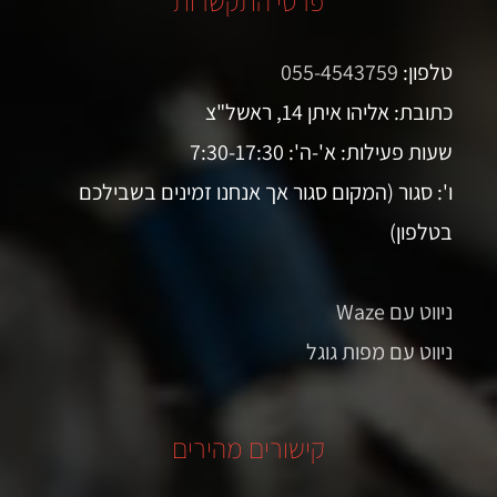
פרטי התקשרות
טלפון:
055-4543759
כתובת: אליהו איתן 14, ראשל"צ
שעות פעילות: א'-ה': 7:30-17:30
ו': סגור (המקום סגור אך אנחנו זמינים בשבילכם
בטלפון)
ניווט עם Waze
ניווט עם מפות גוגל
קישורים מהירים