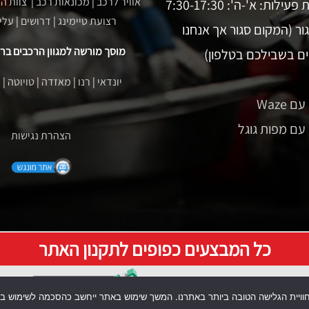
אוויר לרכב
|
מכונאות רכב
|
צוות ה
עילות: א'-ה': 7:30-17:30
רצועת טיימינג
|
דרושים
|
עלי
סגור (המקום סגור אך אנחנו
מוסך מורשה למגוון הרכבים בראש
ים בשבילכם בטלפון)
יונדאי
|
רנו
|
מאזדה
|
טויוטה
|
ק
ם Waze
ט עם מפות גוגל
הצהרת נגישות
כל המבצעים כפופים לתקנון האתר