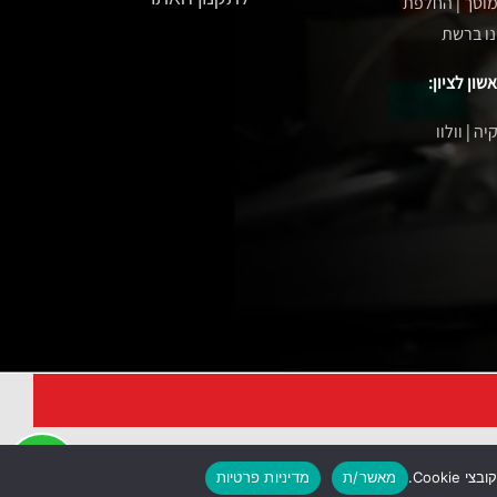
מוסך
|
החלפת
נו ברשת
ון לציון:
יה
|
וולוו
מאשר/ת
מדיניות פרטיות