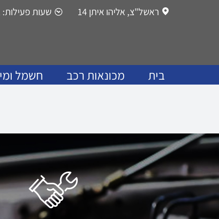
Ski
ראשל"צ, אליהו איתן 14
שעות פעילות: א'-ה': 0
t
conten
בית
מכונאות רכב
חשמל ומיז